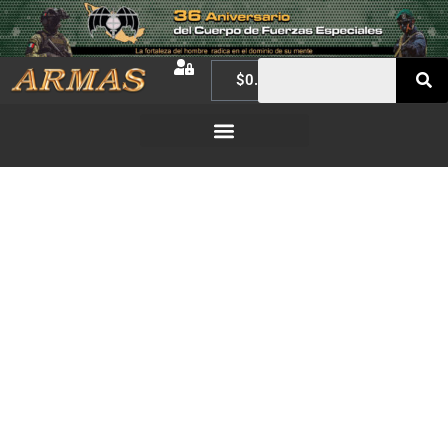
$
0.00