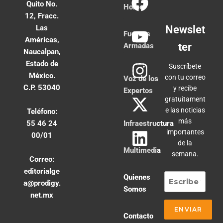
Quito No.
Home
12, Fracc.
Las
Newslet
Fuerzas
Américas,
ter
Armadas
Naucalpan,
Estado de
Suscríbete
México.
con tu correo
Voz de los
C.P. 53040
y recibe
Expertos
gratuitament
e las noticias
Teléfono:
más
55 46 24
Infraestructura
importantes
00/01
de la
Multimedia
semana.
Correo:
editorialge
Quienes
a@prodigy.
Somos
net.mx
Contacto