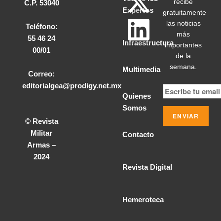
recibe
C.P. 53040
Expertos
gratuitamente
las noticias
Teléfono:
más
55 46 24
Infraestructura
importantes
00/01
de la
semana.
Multimedia
Correo:
editorialgea@prodigy.net.mx
Quienes
Somos
© Revista
Militar
Contacto
Armas –
2024
Revista Digital
Hemeroteca