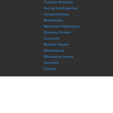
Fuerzas Armadas
Voz de los Expertos
Infraestructura
Multimedia
Mascotas Obituarios
Quienes Somos
Contacto
Revista Digital
Hemeroteca
Obituarios Armas
Suscribir
Cuenta