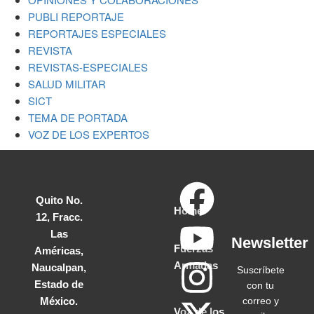
PUBLI REPORTAJE
REPORTAJES ESPECIALES
REVISTA
REVISTAS-ESPECIALES
SALUD MILITAR
SICT
TEMA DE PORTADA
VOZ DE LOS EXPERTOS
Quito No.
Home
12, Fracc.
Las
Newsletter
Fuerzas
Américas,
Armadas
Naucalpan,
Suscríbete
Estado de
con tu
correo y
México.
Voz de los