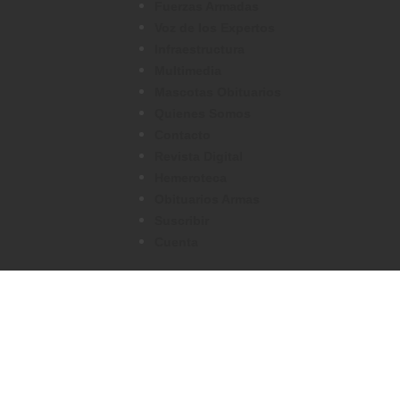
Fuerzas Armadas
Voz de los Expertos
Infraestructura
Multimedia
Mascotas Obituarios
Quienes Somos
Contacto
Revista Digital
Hemeroteca
Obituarios Armas
Suscribir
Cuenta