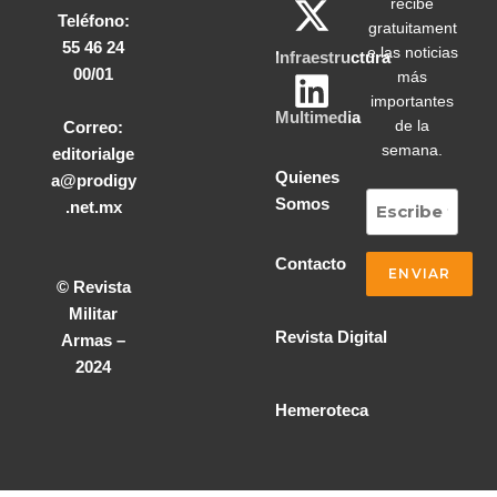
recibe
Teléfono:
gratuitament
55 46 24
e las noticias
Infraestructura
00/01
más
importantes
Multimedia
de la
Correo:
semana.
editorialge
Quienes
a@prodigy
Somos
.net.mx
Contacto
© Revista
Militar
Revista Digital
Armas –
2024
Hemeroteca