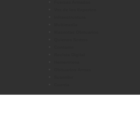
Fuerzas Armadas
Voz de los Expertos
Infraestructura
Multimedia
Mascotas Obituarios
Quienes Somos
Contacto
Revista Digital
Hemeroteca
Obituarios Armas
Suscribir
Cuenta