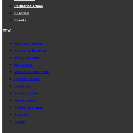
Obituarios Armas
Suscribir
Cuenta
Fuerzas Armadas
Voz de los Expertos
Infraestructura
Multimedia
Mascotas Obituarios
Quienes Somos
Contacto
Revista Digital
Hemeroteca
Obituarios Armas
Suscribir
Cuenta