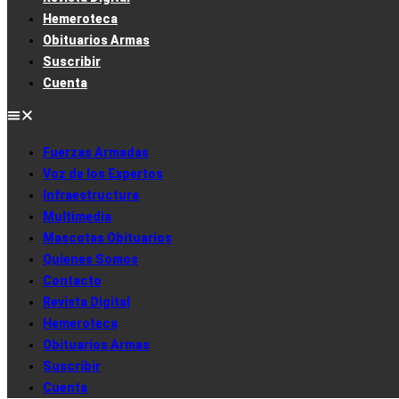
Hemeroteca
Obituarios Armas
Suscribir
Cuenta
Fuerzas Armadas
Voz de los Expertos
Infraestructura
Multimedia
Mascotas Obituarios
Quienes Somos
Contacto
Revista Digital
Hemeroteca
Obituarios Armas
Suscribir
Cuenta