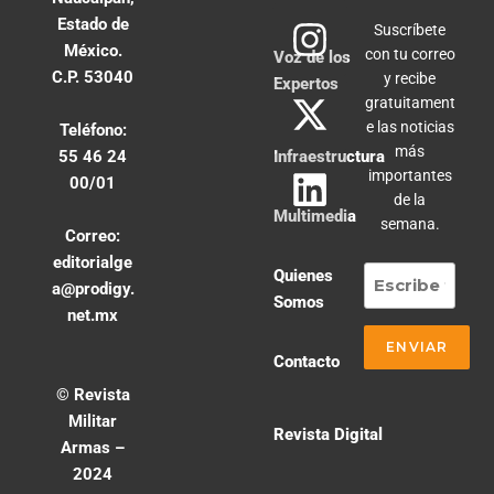
Estado de
Suscríbete
México.
con tu correo
Voz de los
C.P. 53040
y recibe
Expertos
gratuitament
e las noticias
Teléfono:
más
55 46 24
Infraestructura
importantes
00/01
de la
Multimedia
semana.
Correo:
editorialge
Quienes
a@prodigy.
Somos
net.mx
Contacto
© Revista
Militar
Revista Digital
Armas –
2024