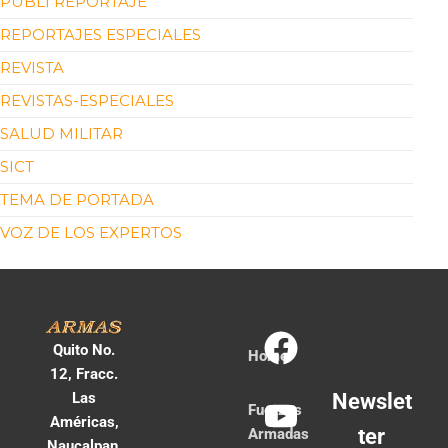
PUBLI REPORTAJE
REPORTAJES ESPECIALES
REVISTA
REVISTAS-ESPECIALES
SALUD MILITAR
SICT
TEMA DE PORTADA
VOZ DE LOS EXPERTOS
Quito No.
Home
12, Fracc.
Las
Newslet
Fuerzas
Américas,
ter
Armadas
Naucalpan,