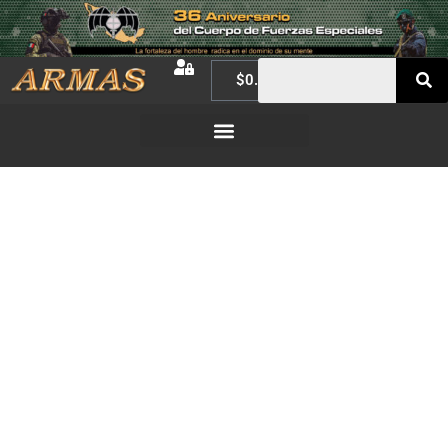
$
0.00