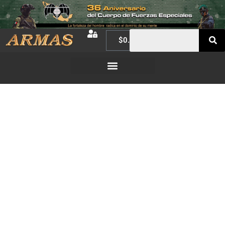
$
0.00