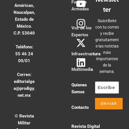
Fuerzas
Américas,
ter
Armadas
Naucalpan,
Estado de
Suscríbete
México.
con tu correo
Voz de los
C.P. 53040
y recibe
Expertos
gratuitament
e las noticias
Teléfono:
más
55 46 24
Infraestructura
importantes
00/01
de la
Multimedia
semana.
Correo:
editorialge
Quienes
a@prodigy.
Somos
net.mx
Contacto
© Revista
Militar
Revista Digital