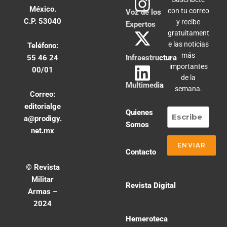
México.
con tu correo
Voz de los
C.P. 53040
y recibe
Expertos
gratuitament
e las noticias
Teléfono:
más
55 46 24
Infraestructura
importantes
00/01
de la
Multimedia
semana.
Correo:
editorialge
Quienes
a@prodigy.
Somos
net.mx
Contacto
© Revista
Militar
Revista Digital
Armas –
2024
Hemeroteca