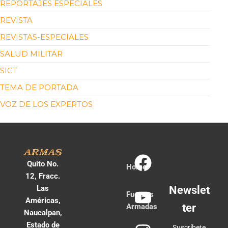
REPORTAJES ESPECIALES
REVISTA
REVISTAS-ESPECIALES
SALUD MILITAR
SICT
TEMA DE PORTADA
VOZ DE LOS EXPERTOS
Quito No.
Home
12, Fracc.
Las
Newslet
Fuerzas
Américas,
ter
Armadas
Naucalpan,
Estado de
Suscríbete