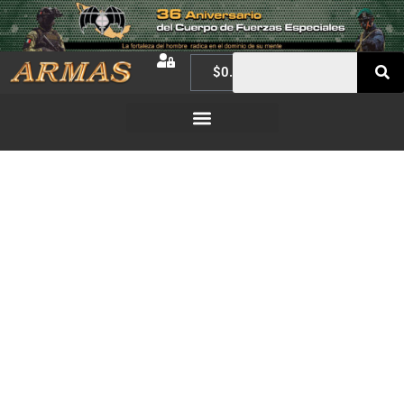
$
0.00