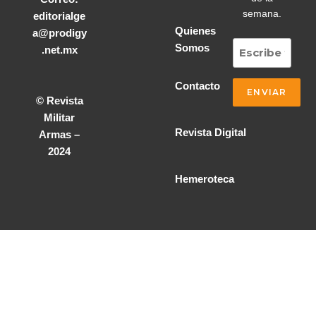
semana.
editorialge
Quienes
a@prodigy
Somos
.net.mx
Contacto
© Revista
Militar
Revista Digital
Armas –
2024
Hemeroteca