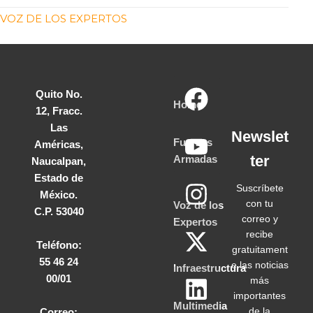
VOZ DE LOS EXPERTOS
Quito No.
Home
12, Fracc.
Las
Newslet
Fuerzas
Américas,
ter
Armadas
Naucalpan,
Estado de
Suscríbete
México.
con tu
Voz de los
C.P. 53040
correo y
Expertos
recibe
Teléfono:
gratuitament
55 46 24
e las noticias
Infraestructura
00/01
más
importantes
Multimedia
de la
Correo: