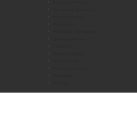
Fuerzas Armadas
Voz de los Expertos
Infraestructura
Multimedia
Mascotas Obituarios
Quienes Somos
Contacto
Revista Digital
Hemeroteca
Obituarios Armas
Suscribir
Cuenta