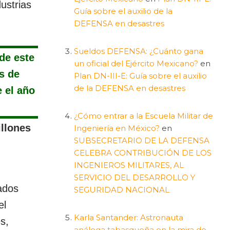
ustrias
Guía sobre el auxilio de la
DEFENSA en desastres
Sueldos DEFENSA: ¿Cuánto gana
 de este
un oficial del Ejército Mexicano?
en
s de
Plan DN-III-E: Guía sobre el auxilio
de la DEFENSA en desastres
 el año
¿Cómo entrar a la Escuela Militar de
illones
Ingeniería en México?
en
SUBSECRETARIO DE LA DEFENSA
CELEBRA CONTRIBUCIÓN DE LOS
INGENIEROS MILITARES, AL
SERVICIO DEL DESARROLLO Y
ados
SEGURIDAD NACIONAL
el
Karla Santander: Astronauta
s,
análoga tabasqueña en la mira de