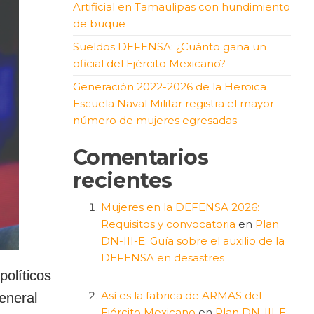
Artificial en Tamaulipas con hundimiento
de buque
Sueldos DEFENSA: ¿Cuánto gana un
oficial del Ejército Mexicano?
Generación 2022-2026 de la Heroica
Escuela Naval Militar registra el mayor
número de mujeres egresadas
Comentarios
recientes
Mujeres en la DEFENSA 2026:
Requisitos y convocatoria
en
Plan
DN-III-E: Guía sobre el auxilio de la
DEFENSA en desastres
olíticos
Así es la fabrica de ARMAS del
eneral
Ejército Mexicano
en
Plan DN-III-E: