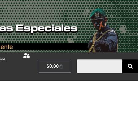
omos
$
0.00