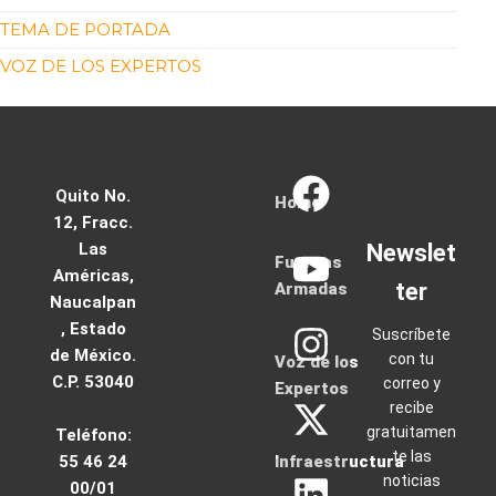
TEMA DE PORTADA
VOZ DE LOS EXPERTOS
Quito No.
Home
12, Fracc.
Las
Newslet
Fuerzas
Américas,
ter
Armadas
Naucalpan
, Estado
Suscríbete
de México.
con tu
Voz de los
C.P. 53040
correo y
Expertos
recibe
gratuitamen
Teléfono:
te las
55 46 24
Infraestructura
noticias
00/01