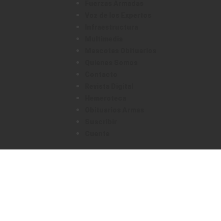
Fuerzas Armadas
Voz de los Expertos
Infraestructura
Multimedia
Mascotas Obituarios
Quienes Somos
Contacto
Revista Digital
Hemeroteca
Obituarios Armas
Suscribir
Cuenta