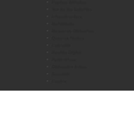
Fuerzas Armadas
Voz de los Expertos
Infraestructura
Multimedia
Mascotas Obituarios
Quienes Somos
Contacto
Revista Digital
Hemeroteca
Obituarios Armas
Suscribir
Cuenta