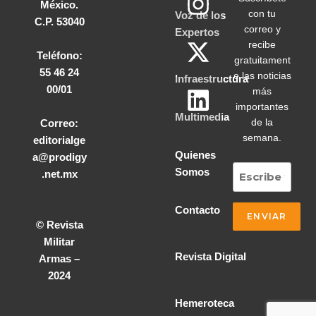
México.
con tu
Voz de los
C.P. 53040
correo y
Expertos
recibe
Teléfono:
gratuitament
55 46 24
e las noticias
Infraestructura
00/01
más
importantes
Multimedia
de la
Correo:
semana.
editorialge
Quienes
a@prodigy
Somos
.net.mx
Contacto
© Revista
Militar
Revista Digital
Armas –
2024
Hemeroteca