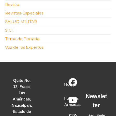
Revista
Revistas-Especiales
SALUD MILITAR
SICT
Tema de Portada
Voz de los Expertos
Quito No.
Home
12, Fracc.
Las
Newslet
Fuerzas
Américas,
ter
Armadas
Naucalpan,
Estado de
Suscríbete