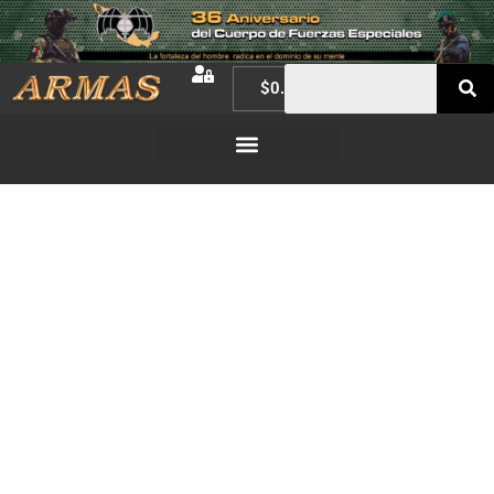
$
0.00