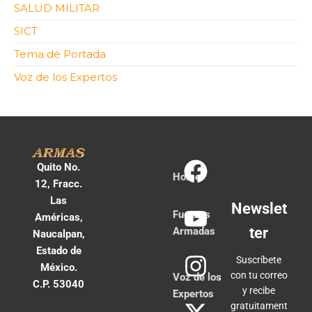
SALUD MILITAR
SICT
Tema de Portada
Voz de los Expertos
Quito No.
Home
12, Fracc.
Las
Newslet
Fuerzas
Américas,
ter
Armadas
Naucalpan,
Estado de
Suscríbete
México.
con tu correo
Voz de los
C.P. 53040
y recibe
Expertos
gratuitament