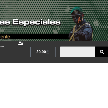
omos
$
0.00