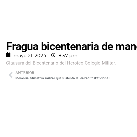
Fragua bicentenaria de man
mayo 21, 2024
8:57 pm
Clausura del Bicentenario del Heroico Colegio Militar.
ANTERIOR
Memoria educativa militar que sustenta la lealtad institucional