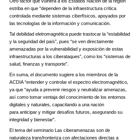
Otro factor que vulnera a los Estados
Nación de la región
estriba en que “dependen
de la infraestructura crítica
controlada
mediante sistemas ciberfísicos,
apoyados por
las tecnologías de la información
y comunicación.
Tal debilidad eletromagnética puede
trastocar la “estabilidad
y la seguridad del
país”, pues “se ven directamente
amenazadas
por la vulnerabilidad y exposición
de estas
infraestructuras a los ciberataques”,
como los “sistemas de
salud, finanzas
y transporte”.
En suma, el documento sugiere a los
miembros de la
ACDIA “entender y controlar
el espectro electromagnético,
ya
que “ayuda a prevenir riesgos y neutralizar
amenazas,
así como tomar ventaja del
conocimiento de los entornos
digitales y
naturales, capacitando a una nación
para
anticipar y mitigar desafíos futuros, asegurando
su
integridad y bienestar”.
El tema del seminario Las ciberamenazas
son de
naturaleza transfronteriza con
afectaciones directas a