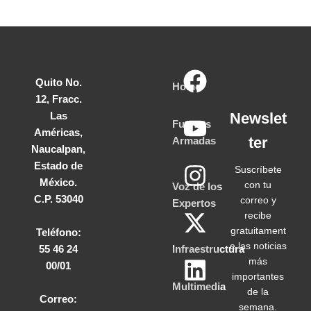
Quito No.
Home
12, Fracc.
Las
Newslet
Fuerzas
Américas,
ter
Armadas
Naucalpan,
Estado de
Suscríbete
México.
con tu
Voz de los
C.P. 53040
correo y
Expertos
recibe
gratuitament
Teléfono:
e las noticias
55 46 24
Infraestructura
más
00/01
importantes
Multimedia
de la
Correo:
semana.