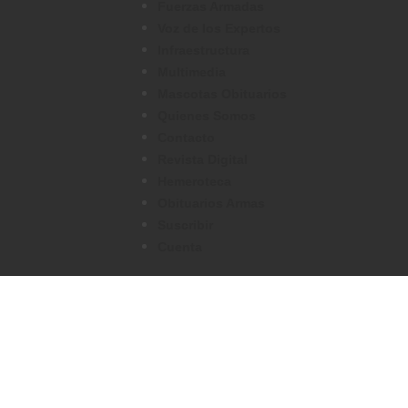
Fuerzas Armadas
Voz de los Expertos
Infraestructura
Multimedia
Mascotas Obituarios
Quienes Somos
Contacto
Revista Digital
Hemeroteca
Obituarios Armas
Suscribir
Cuenta