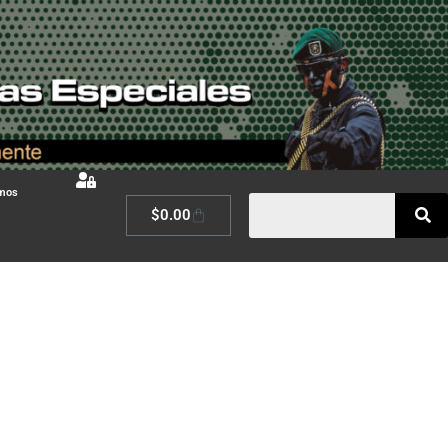
omos
$
0.00