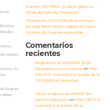
Sueldos DEFENSA: ¿Cuánto gana un
 Semar
oficial del Ejército Mexicano?
Generación 2022-2026 de la Heroica
 Biósfera.
Escuela Naval Militar registra el mayor
Obrador,
número de mujeres egresadas
Comentarios
reativo.
recientes
onas navales
Mujeres en la DEFENSA 2026:
Requisitos y convocatoria
en
Plan
arítima. En
DN-III-E: Guía sobre el auxilio de la
inos
DEFENSA en desastres
da floral en
Así es la fabrica de ARMAS del
u deber,
Ejército Mexicano
en
Plan DN-III-E:
Guía sobre el auxilio de la