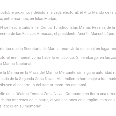
octubre próximo, y debido a la veda electoral, el Alto Mando de la
a, entre marinos, en Islas Marías.
4 se llevó a cabo en el Centro Turístico Islas Marías Reserva de la
emo de las Fuerzas Armadas, el presidente Andrés Manuel López 
stico que la Secretaría de Marina reconvirtió de penal en lugar rec
ectoral era imperativo no hacerlo en público. Sin embargo, en las z
 la Marina Nacional.
e la Marina en la Plaza del Marino Mercante, sin alguna autoridad m
xplanada de la Segunda Zona Naval. Ahí rindieron homenaje a los mar
ibuyen al desarrollo del sector marítimo nacional.
elle de la Décima Tercera Zona Naval. Colocaron en tierra una ofren
 de los intereses de la patria, cuyas acciones en cumplimiento de s
 silencio en su memoria”.