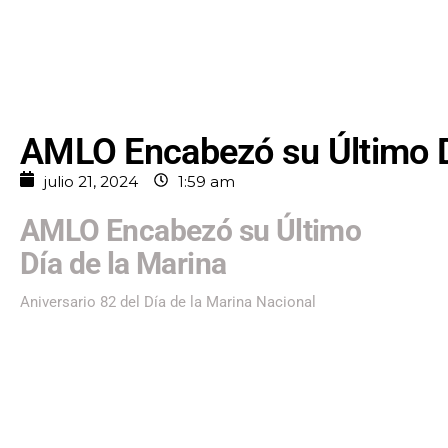
AMLO Encabezó su Último D
julio 21, 2024
1:59 am
AMLO Encabezó su Último
Día de la Marina
Aniversario 82 del Día de la Marina Nacional