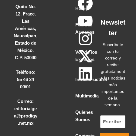
Quito No.
Home
12, Fracc.
Las
Newslet
Fuerzas
Américas,
ter
Armadas
Naucalpan,
Estado de
Suscríbete
México.
con tu
Voz de los
C.P. 53040
correo y
Expertos
recibe
gratuitament
Teléfono:
e las noticias
55 46 24
Infraestructura
más
00/01
importantes
Multimedia
de la
Correo:
semana.
editorialge
Quienes
a@prodigy
Somos
.net.mx
Contacto