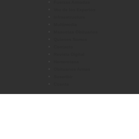
Fuerzas Armadas
Voz de los Expertos
Infraestructura
Multimedia
Mascotas Obituarios
Quienes Somos
Contacto
Revista Digital
Hemeroteca
Obituarios Armas
Suscribir
Cuenta