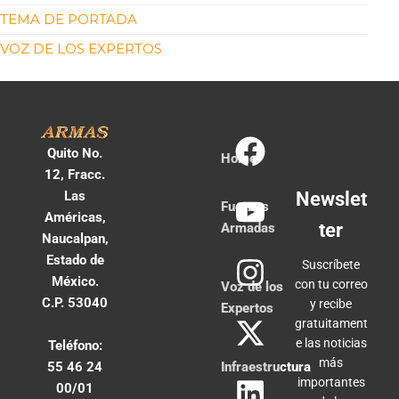
TEMA DE PORTADA
VOZ DE LOS EXPERTOS
Quito No.
Home
12, Fracc.
Las
Newslet
Fuerzas
Américas,
ter
Armadas
Naucalpan,
Estado de
Suscríbete
México.
con tu correo
Voz de los
C.P. 53040
y recibe
Expertos
gratuitament
e las noticias
Teléfono:
más
55 46 24
Infraestructura
importantes
00/01