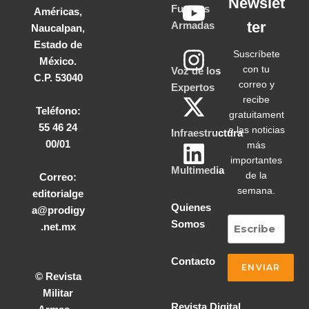
Newslet
Fuerzas
Américas,
ter
Armadas
Naucalpan,
Estado de
Suscríbete
México.
con tu
Voz de los
C.P. 53040
correo y
Expertos
recibe
Teléfono:
gratuitament
55 46 24
e las noticias
Infraestructura
00/01
más
importantes
Multimedia
de la
Correo:
semana.
editorialge
Quienes
a@prodigy
Somos
.net.mx
Contacto
© Revista
Militar
Revista Digital