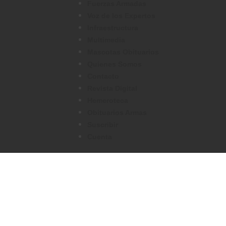
Fuerzas Armadas
Voz de los Expertos
Infraestructura
Multimedia
Mascotas Obituarios
Quienes Somos
Contacto
Revista Digital
Hemeroteca
Obituarios Armas
Suscribir
Cuenta