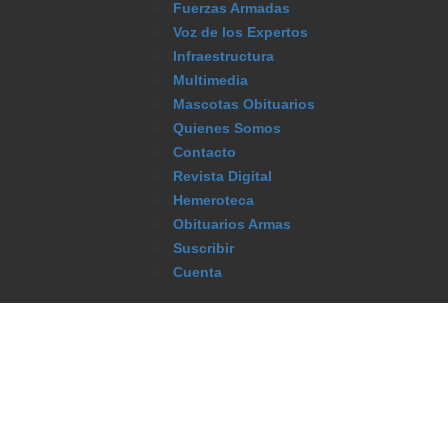
Fuerzas Armadas
Voz de los Expertos
Infraestructura
Multimedia
Mascotas Obituarios
Quienes Somos
Contacto
Revista Digital
Hemeroteca
Obituarios Armas
Suscribir
Cuenta