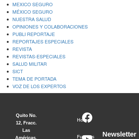
MEXICO SEGURO
MÉXICO SEGURO
NUESTRA SALUD
OPINIONES Y COLABORACIONES
PUBLI REPORTAJE
REPORTAJES ESPECIALES
REVISTA
REVISTAS-ESPECIALES
SALUD MILITAR
SICT
TEMA DE PORTADA
VOZ DE LOS EXPERTOS
Quito No.
Home
12, Fracc.
Las
Newsletter
Fuerzas
Américas,