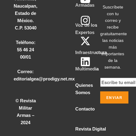
Armadas
Naucalpan,
Suscríbete
Estado de
con tu
correo y
México.
Voz de los
recibe
C.P. 53040
Expertos
gratuitamente
las noticias
Teléfono:
más
55 46 24
Infraestructura
importantes
00/01
de la
semana.
Multimedia
Correo:
editorialgea@prodigy.net.mx
Quienes
Somos
© Revista
Militar
Contacto
Armas –
2024
Revista Digital