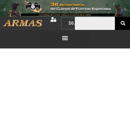
$
0.00