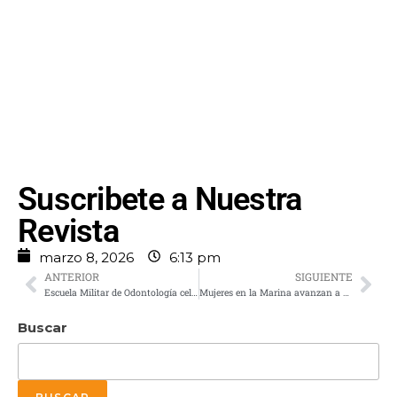
Suscribete a Nuestra
Revista
marzo 8, 2026
6:13 pm
ANTERIOR
SIGUIENTE
Escuela Militar de Odontología celebra 50 años de preservar la salud odontológica de la familia militar
Mujeres en la Marina avanzan a mayores rangos y puestos estratégicos
Buscar