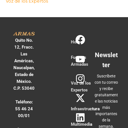
Voz de los Expertos
Quito No.
Home
12, Fracc.
Las
Newslet
Fuerzas
Américas,
ter
Armadas
Naucalpan,
Estado de
Suscríbete
México.
con tu correo
Voz de los
C.P. 53040
y recibe
Expertos
gratuitament
e las noticias
Teléfono:
más
55 46 24
Infraestructura
importantes
00/01
de la
Multimedia
semana.