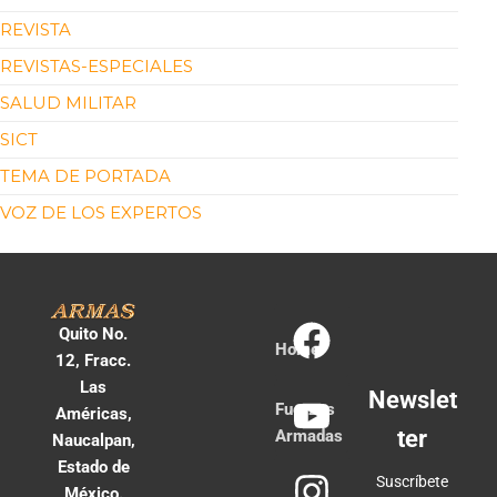
REVISTA
REVISTAS-ESPECIALES
SALUD MILITAR
SICT
TEMA DE PORTADA
VOZ DE LOS EXPERTOS
Quito No.
Home
12, Fracc.
Las
Newslet
Fuerzas
Américas,
ter
Armadas
Naucalpan,
Estado de
Suscríbete
México.