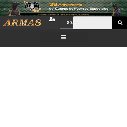
$
0.00