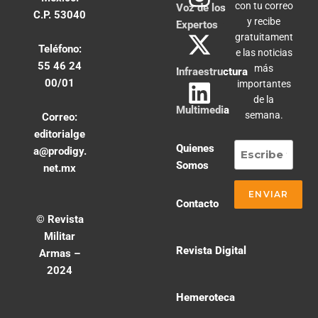
con tu correo
Voz de los
C.P. 53040
y recibe
Expertos
gratuitament
Teléfono:
e las noticias
55 46 24
más
Infraestructura
00/01
importantes
de la
Multimedia
semana.
Correo:
editorialge
Quienes
a@prodigy.
Somos
net.mx
Contacto
© Revista
Militar
Revista Digital
Armas –
2024
Hemeroteca