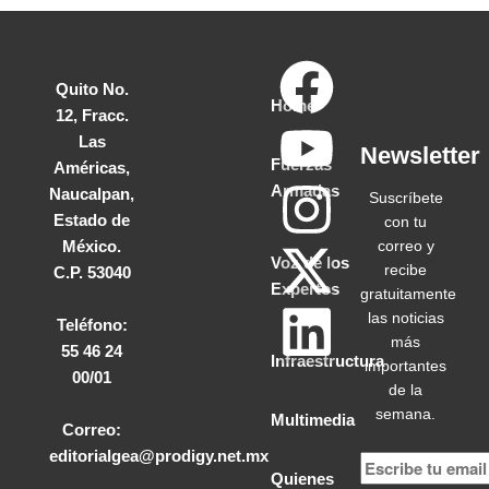
Quito No.
Home
12, Fracc.
Las
Newsletter
Fuerzas
Américas,
Armadas
Naucalpan,
Suscríbete
Estado de
con tu
correo y
México.
Voz de los
recibe
C.P. 53040
Expertos
gratuitamente
las noticias
Teléfono:
más
55 46 24
Infraestructura
importantes
00/01
de la
semana.
Multimedia
Correo:
editorialgea@prodigy.net.mx
Quienes