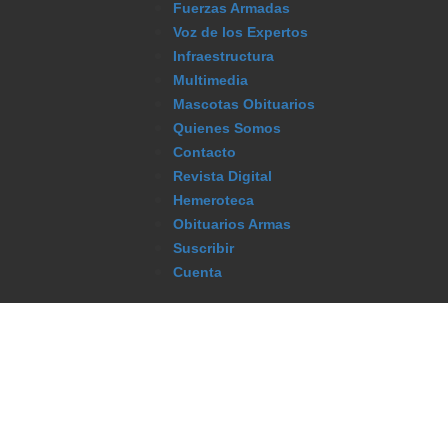
Fuerzas Armadas
Voz de los Expertos
Infraestructura
Multimedia
Mascotas Obituarios
Quienes Somos
Contacto
Revista Digital
Hemeroteca
Obituarios Armas
Suscribir
Cuenta