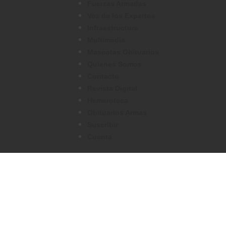
Fuerzas Armadas
Voz de los Expertos
Infraestructura
Multimedia
Mascotas Obituarios
Quienes Somos
Contacto
Revista Digital
Hemeroteca
Obituarios Armas
Suscribir
Cuenta