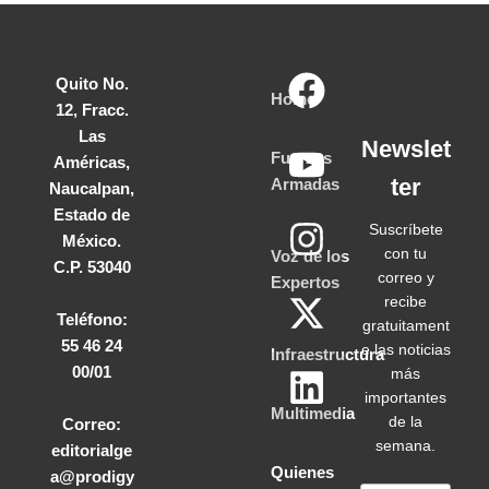
Quito No.
Home
12, Fracc.
Las
Newslet
Fuerzas
Américas,
ter
Armadas
Naucalpan,
Estado de
Suscríbete
México.
con tu
Voz de los
C.P. 53040
correo y
Expertos
recibe
Teléfono:
gratuitament
55 46 24
e las noticias
Infraestructura
00/01
más
importantes
Multimedia
de la
Correo:
semana.
editorialge
Quienes
a@prodigy