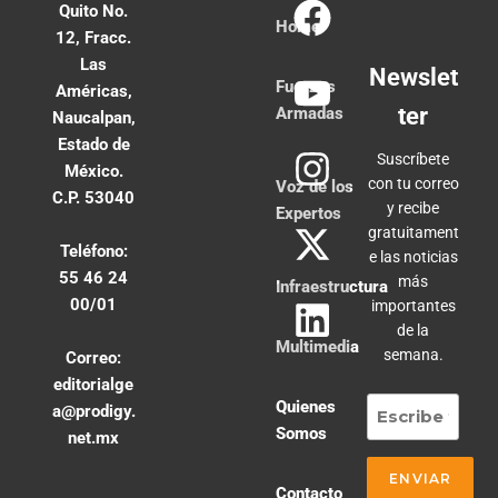
Quito No.
Home
12, Fracc.
Las
Newslet
Fuerzas
Américas,
ter
Armadas
Naucalpan,
Estado de
Suscríbete
México.
con tu correo
Voz de los
C.P. 53040
y recibe
Expertos
gratuitament
Teléfono:
e las noticias
55 46 24
más
Infraestructura
00/01
importantes
de la
Multimedia
semana.
Correo:
editorialge
Quienes
a@prodigy.
Somos
net.mx
Contacto