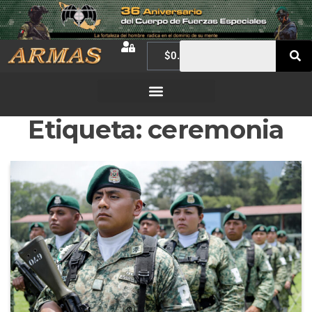
$
0.00
Etiqueta:
ceremonia