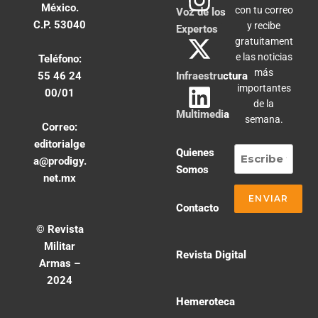
México.
con tu correo
Voz de los
C.P. 53040
y recibe
Expertos
gratuitament
e las noticias
Teléfono:
más
55 46 24
Infraestructura
importantes
00/01
de la
Multimedia
semana.
Correo:
editorialge
Quienes
a@prodigy.
Somos
net.mx
Contacto
© Revista
Militar
Revista Digital
Armas –
2024
Hemeroteca