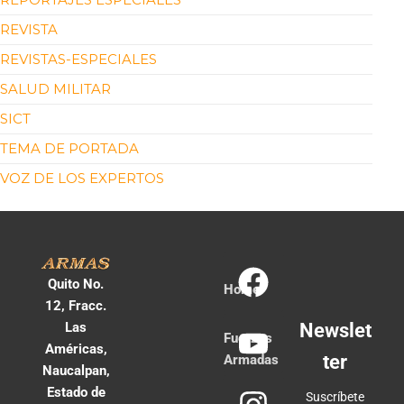
REVISTA
REVISTAS-ESPECIALES
SALUD MILITAR
SICT
TEMA DE PORTADA
VOZ DE LOS EXPERTOS
Quito No.
Home
12, Fracc.
Las
Newslet
Fuerzas
Américas,
ter
Armadas
Naucalpan,
Estado de
Suscríbete