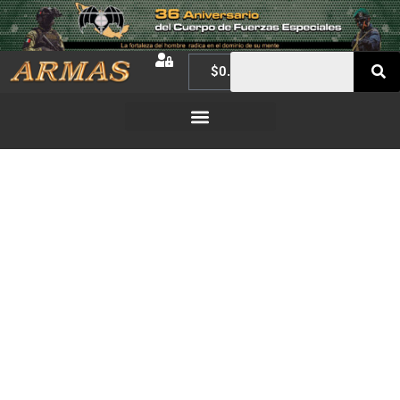
$
0.00