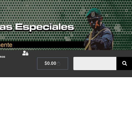
omos
$
0.00