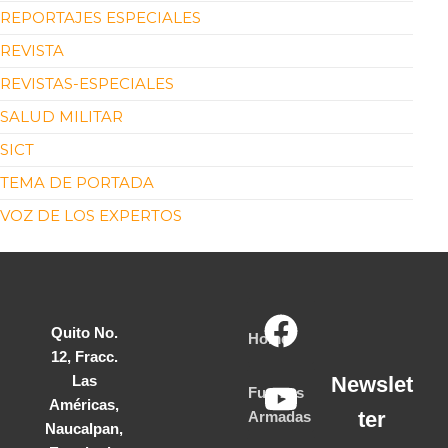
REPORTAJES ESPECIALES
REVISTA
REVISTAS-ESPECIALES
SALUD MILITAR
SICT
TEMA DE PORTADA
VOZ DE LOS EXPERTOS
Quito No.
Home
12, Fracc.
Las
Newslet
Fuerzas
Américas,
ter
Armadas
Naucalpan,