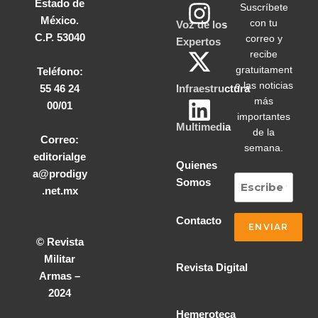
Estado de
Suscríbete
México.
con tu
Voz de los
C.P. 53040
correo y
Expertos
recibe
gratuitament
Teléfono:
e las noticias
55 46 24
Infraestructura
más
00/01
importantes
Multimedia
de la
Correo:
semana.
editorialge
Quienes
a@prodigy
Somos
.net.mx
Contacto
© Revista
Militar
Revista Digital
Armas –
2024
Hemeroteca