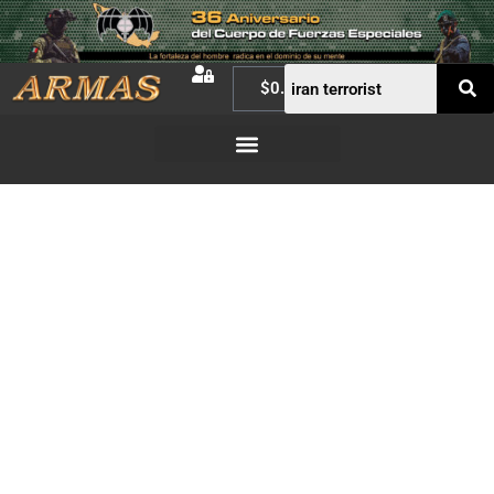
$
0.00