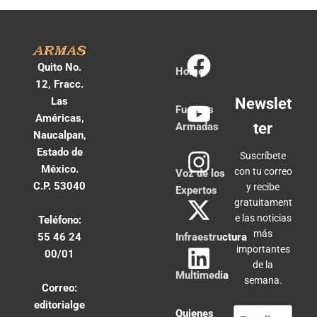
Quito No.
Home
12, Fracc.
Las
Newslet
Fuerzas
Américas,
ter
Armadas
Naucalpan,
Estado de
Suscríbete
México.
con tu correo
Voz de los
C.P. 53040
y recibe
Expertos
gratuitament
e las noticias
Teléfono:
más
55 46 24
Infraestructura
importantes
00/01
de la
Multimedia
semana.
Correo:
editorialge
Quienes