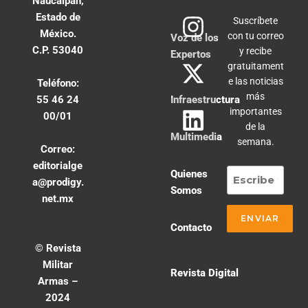
Naucalpan,
Estado de
Suscríbete
México.
con tu correo
Voz de los
C.P. 53040
y recibe
Expertos
gratuitament
e las noticias
Teléfono:
más
55 46 24
Infraestructura
importantes
00/01
de la
Multimedia
semana.
Correo:
editorialge
Quienes
a@prodigy.
Somos
net.mx
Contacto
© Revista
Militar
Revista Digital
Armas –
2024