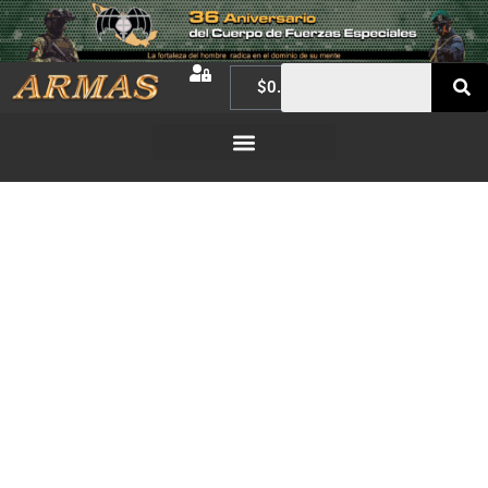
$
0.00