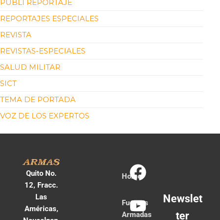
PUBLI REPORTAJE
REPORTAJES ESPECIALES
REVISTA
REVISTAS-ESPECIALES
SALUD MILITAR
SICT
TEMA DE PORTADA
VOZ DE LOS EXPERTOS
Quito No.
Home
12, Fracc.
Las
Newslet
Fuerzas
Américas,
ter
Armadas