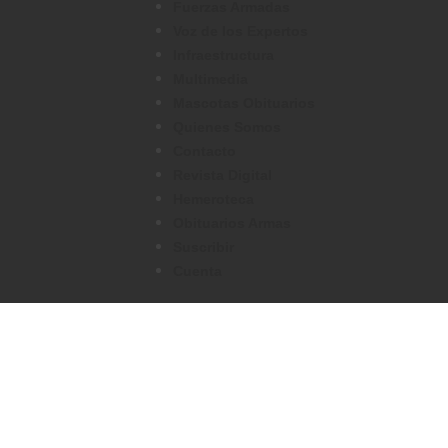
Fuerzas Armadas
Voz de los Expertos
Infraestructura
Multimedia
Mascotas Obituarios
Quienes Somos
Contacto
Revista Digital
Hemeroteca
Obituarios Armas
Suscribir
Cuenta