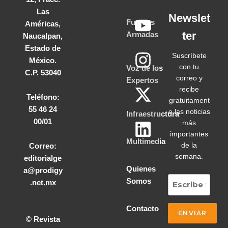
Las
Newslet
Fuerzas
Américas,
ter
Armadas
Naucalpan,
Estado de
Suscríbete
México.
con tu
Voz de los
C.P. 53040
correo y
Expertos
recibe
Teléfono:
gratuitament
55 46 24
e las noticias
Infraestructura
00/01
más
importantes
Multimedia
de la
Correo:
semana.
editorialge
Quienes
a@prodigy
Somos
.net.mx
Contacto
© Revista