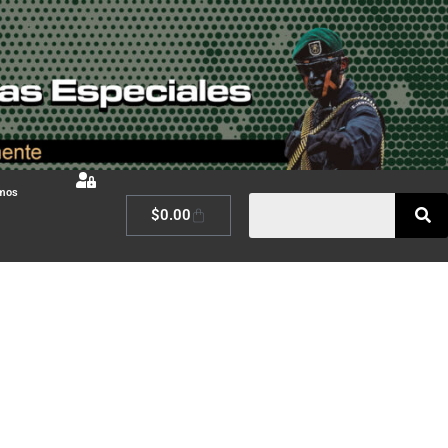
omos
$
0.00