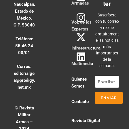
ter
Armadas
Naucalpan,
Estado de
Suscríbete
México.
con tu correo
Voz de los
C.P. 53040
y recibe
Expertos
gratuitament
Teléfono:
e las noticias
55 46 24
más
Infraestructura
00/01
importantes
de la
Multimedia
semana.
Correo:
editorialge
Quienes
a@prodigy.
Somos
net.mx
Contacto
© Revista
Militar
Revista Digital
Armas –
2024