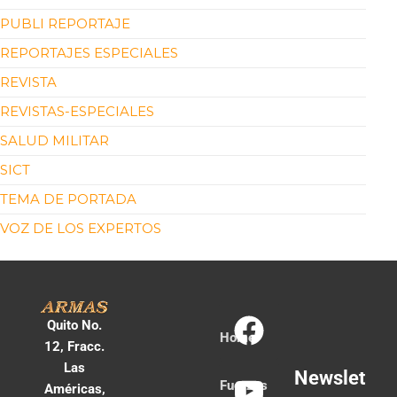
PUBLI REPORTAJE
REPORTAJES ESPECIALES
REVISTA
REVISTAS-ESPECIALES
SALUD MILITAR
SICT
TEMA DE PORTADA
VOZ DE LOS EXPERTOS
Quito No.
Home
12, Fracc.
Las
Newslet
Fuerzas
Américas,