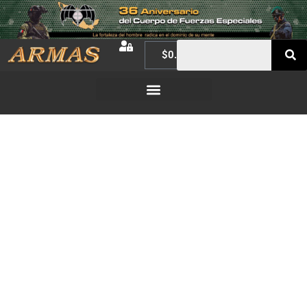
$
0.00