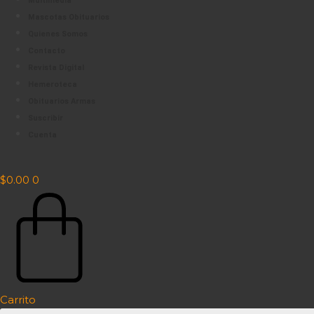
Multimedia
Mascotas Obituarios
Quienes Somos
Contacto
Revista Digital
Hemeroteca
Obituarios Armas
Suscribir
Cuenta
$
0.00
0
Carrito