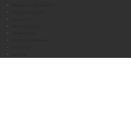
Mascotas Obituarios
Quienes Somos
Contacto
Revista Digital
Hemeroteca
Obituarios Armas
Suscribir
Cuenta