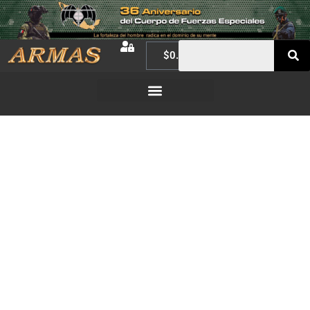
$
0.00