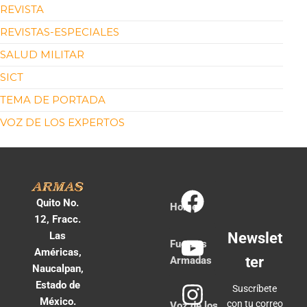
REVISTA
REVISTAS-ESPECIALES
SALUD MILITAR
SICT
TEMA DE PORTADA
VOZ DE LOS EXPERTOS
Quito No.
Home
12, Fracc.
Las
Newslet
Fuerzas
Américas,
ter
Armadas
Naucalpan,
Estado de
Suscríbete
México.
con tu correo
Voz de los