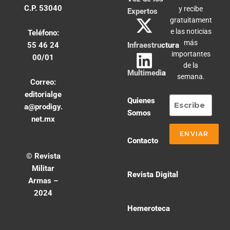
C.P. 53040
y recibe
Expertos
gratuitament
e las noticias
Teléfono:
más
55 46 24
Infraestructura
importantes
00/01
de la
Multimedia
semana.
Correo:
editorialge
Quienes
a@prodigy.
Somos
net.mx
Contacto
© Revista
Militar
Revista Digital
Armas –
2024
Hemeroteca