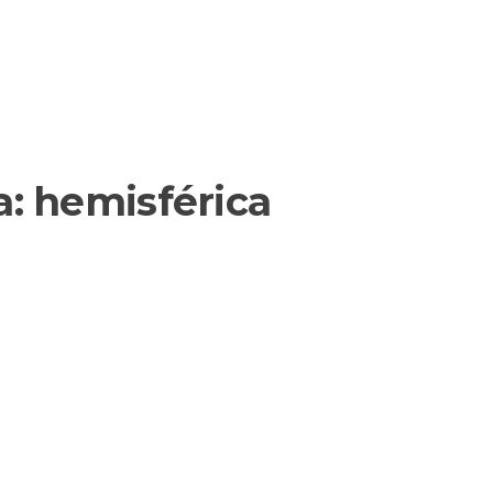
a:
hemisférica