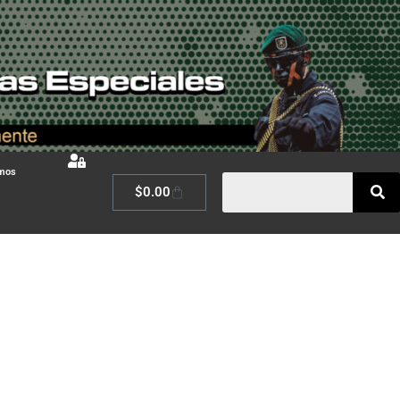
omos
$
0.00