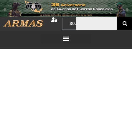
$
0.00