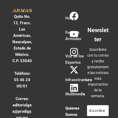
Quito No.
Home
12, Fracc.
Las
Newslet
Fuerzas
Américas,
ter
Armadas
Naucalpan,
Estado de
Suscríbete
México.
con tu correo
Voz de los
C.P. 53040
y recibe
Expertos
gratuitament
e las noticias
Teléfono:
más
55 46 24
Infraestructura
importantes
00/01
de la
Multimedia
semana.
Correo:
editorialge
Quienes
a@prodigy.
Somos
net.mx