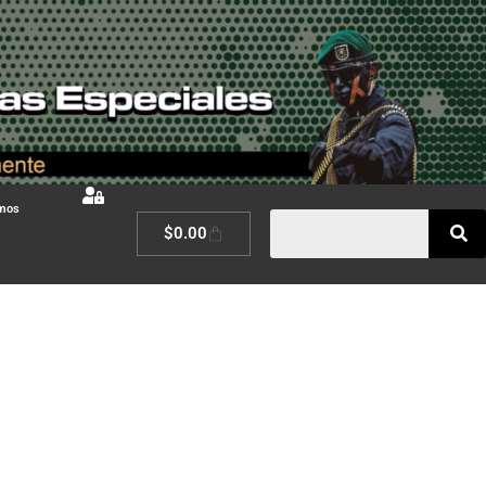
omos
$
0.00