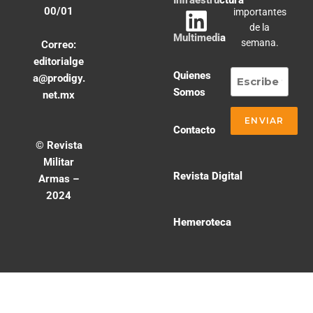
00/01
importantes
de la
Multimedia
semana.
Correo:
editorialge
Quienes
a@prodigy.
Somos
net.mx
Contacto
© Revista
Militar
Revista Digital
Armas –
2024
Hemeroteca