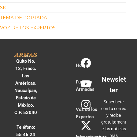
SICT
TEMA DE PORTADA
VOZ DE LOS EXPERTOS
Quito No.
Home
12, Fracc.
Las
Newslet
Fuerzas
Américas,
ter
Armadas
Naucalpan,
Estado de
Suscríbete
México.
con tu correo
Voz de los
C.P. 53040
y recibe
Expertos
gratuitament
Teléfono:
e las noticias
55 46 24
más
Infraestructura