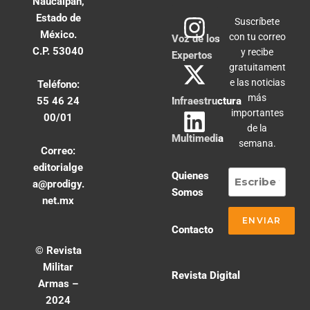
Naucalpan,
Estado de
Suscríbete
México.
con tu correo
Voz de los
C.P. 53040
y recibe
Expertos
gratuitament
e las noticias
Teléfono:
más
55 46 24
Infraestructura
importantes
00/01
de la
Multimedia
semana.
Correo:
editorialge
Quienes
a@prodigy.
Somos
net.mx
Contacto
© Revista
Militar
Revista Digital
Armas –
2024