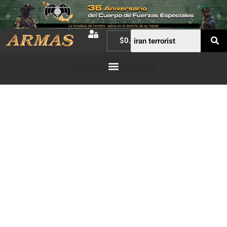
$
0.00