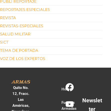
PUBLI REPORTAJE
REPORTAJES ESPECIALES
REVISTA
REVISTAS-ESPECIALES
SALUD MILITAR
SICT
TEMA DE PORTADA
VOZ DE LOS EXPERTOS
Quito No.
Home
12, Fracc.
Las
Newslet
Fuerzas
Américas,
ter
Armadas