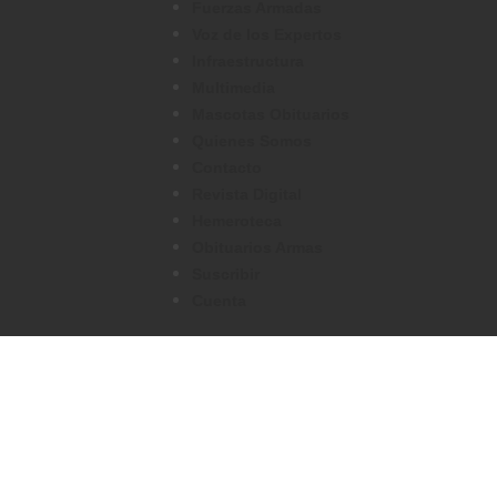
Fuerzas Armadas
Voz de los Expertos
Infraestructura
Multimedia
Mascotas Obituarios
Quienes Somos
Contacto
Revista Digital
Hemeroteca
Obituarios Armas
Suscribir
Cuenta