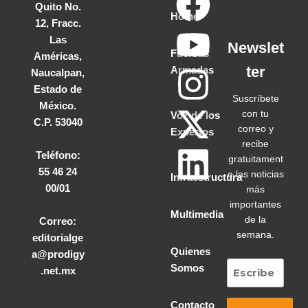
Quito No.
Home
12, Fracc.
Las
Newslet
Fuerzas
Américas,
ter
Armadas
Naucalpan,
Estado de
Suscríbete
México.
con tu
Voz de los
C.P. 53040
correo y
Expertos
recibe
Teléfono:
gratuitament
55 46 24
e las noticias
Infraestructura
00/01
más
importantes
Multimedia
de la
Correo:
semana.
editorialge
Quienes
a@prodigy
Somos
.net.mx
Contacto