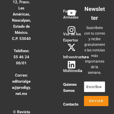
12, Fracc.
Las
Newslet
Fuerzas
Américas,
ter
Armadas
Naucalpan,
Estado de
Suscríbete
México.
con tu correo
Voz de los
C.P. 53040
y recibe
Expertos
gratuitament
e las noticias
Teléfono:
más
55 46 24
Infraestructura
importantes
00/01
de la
Multimedia
semana.
Correo:
editorialge
Quienes
a@prodigy.
Somos
net.mx
Contacto
© Revista