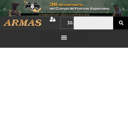
$
0.00