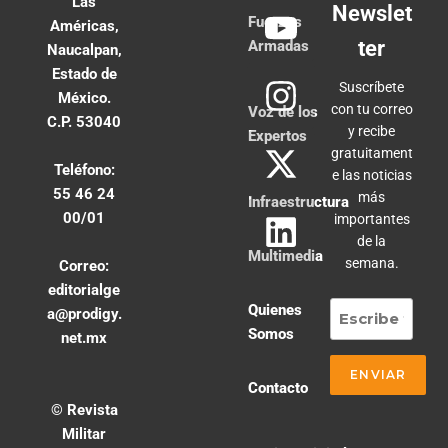
Las
Newslet
Fuerzas
Américas,
ter
Armadas
Naucalpan,
Estado de
Suscríbete
México.
con tu correo
Voz de los
C.P. 53040
y recibe
Expertos
gratuitament
Teléfono:
e las noticias
55 46 24
más
Infraestructura
00/01
importantes
de la
Multimedia
semana.
Correo:
editorialge
Quienes
a@prodigy.
Somos
net.mx
Contacto
© Revista
Militar