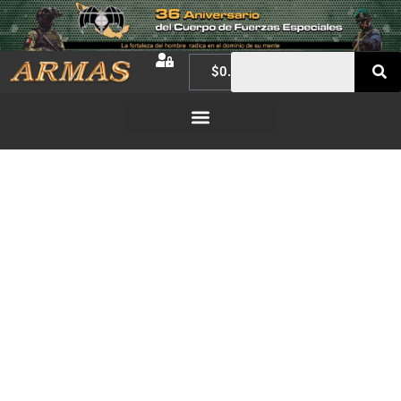
$
0.00