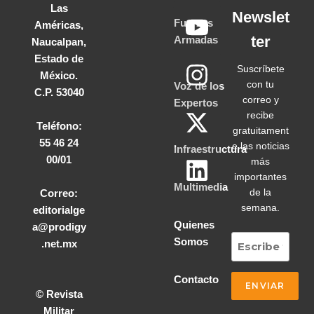
Las
Newslet
Fuerzas
Américas,
ter
Armadas
Naucalpan,
Estado de
Suscríbete
México.
con tu
Voz de los
C.P. 53040
correo y
Expertos
recibe
Teléfono:
gratuitament
55 46 24
e las noticias
Infraestructura
00/01
más
importantes
Multimedia
de la
Correo:
semana.
editorialge
Quienes
a@prodigy
Somos
.net.mx
Contacto
© Revista
Militar