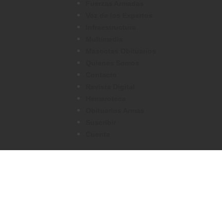
Fuerzas Armadas
Voz de los Expertos
Infraestructura
Multimedia
Mascotas Obituarios
Quienes Somos
Contacto
Revista Digital
Hemeroteca
Obituarios Armas
Suscribir
Cuenta