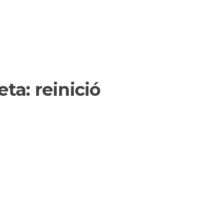
eta:
reinició