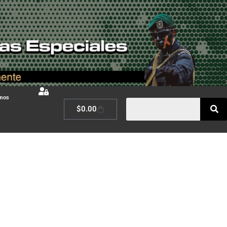
omos
$
0.00