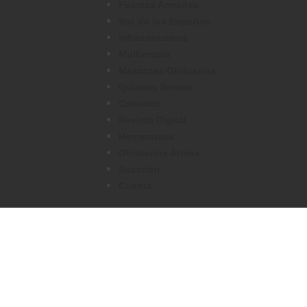
Fuerzas Armadas
Voz de los Expertos
Infraestructura
Multimedia
Mascotas Obituarios
Quienes Somos
Contacto
Revista Digital
Hemeroteca
Obituarios Armas
Suscribir
Cuenta