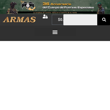
$
0.00