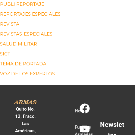
PUBLI REPORTAJE
REPORTAJES ESPECIALES
REVISTA
REVISTAS-ESPECIALES
SALUD MILITAR
SICT
TEMA DE PORTADA
VOZ DE LOS EXPERTOS
Quito No.
Home
12, Fracc.
Las
Newslet
Fuerzas
Américas,
Armadas