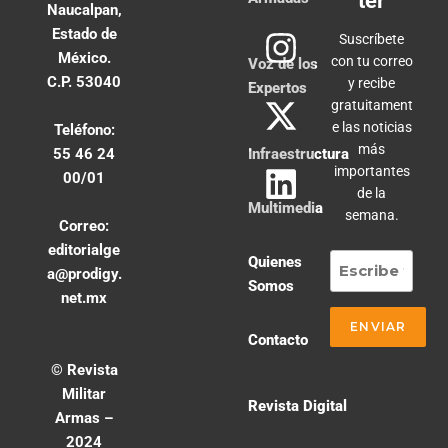
ter
Naucalpan,
Estado de
Suscríbete
México.
con tu correo
Voz de los
C.P. 53040
y recibe
Expertos
gratuitament
e las noticias
Teléfono:
más
55 46 24
Infraestructura
importantes
00/01
de la
Multimedia
semana.
Correo:
editorialge
Quienes
a@prodigy.
Somos
net.mx
Contacto
© Revista
Militar
Revista Digital
Armas –
2024