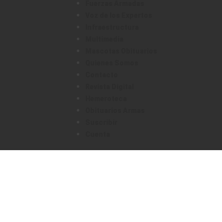
Fuerzas Armadas
Voz de los Expertos
Infraestructura
Multimedia
Mascotas Obituarios
Quienes Somos
Contacto
Revista Digital
Hemeroteca
Obituarios Armas
Suscribir
Cuenta