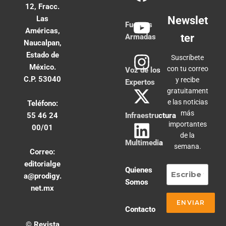
12, Fracc.
Las
Newslet
Fuerzas
Américas,
ter
Armadas
Naucalpan,
Estado de
Suscríbete
México.
con tu correo
Voz de los
C.P. 53040
y recibe
Expertos
gratuitament
e las noticias
Teléfono:
más
55 46 24
Infraestructura
importantes
00/01
de la
Multimedia
semana.
Correo:
editorialge
Quienes
a@prodigy.
Somos
net.mx
Contacto
© Revista