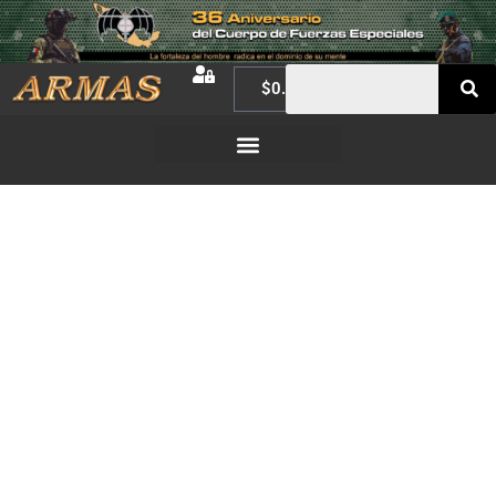
$
0.00