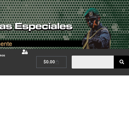
omos
$
0.00